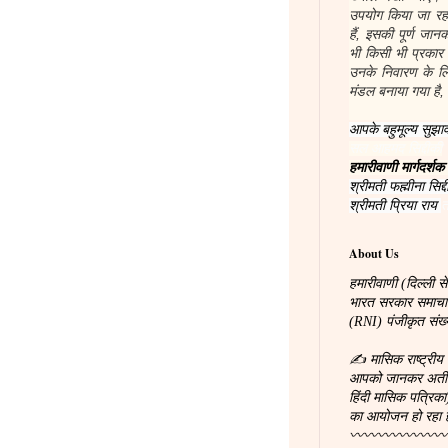
उपयोग किया जा रहा
हैं, इसकी पूर्ण जा
भी किसी भी प्रकार
उनके निवारण के लिए
मंडल बनाया गया है, 
आपके बहुमूल्य सुझाव
सल आहमद सिद्दीकी
हमारीवाणी मार्गदर्शक
श्रीमती फह्मीना सिद्द
श्रीमती प्रिया राय
त
About Us
हमारीवाणी (दिल्ली से
भारत सरकार समाचारपत
(RNI) पंजीकृत सं
✍ मासिक राष्ट्रीय 
आपको जानकर अतीव प्
हिंदी मासिक पत्रिका
का आयोजन हो रहा 
〰〰〰〰〰〰〰