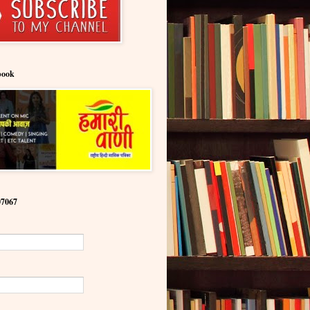
book
07067