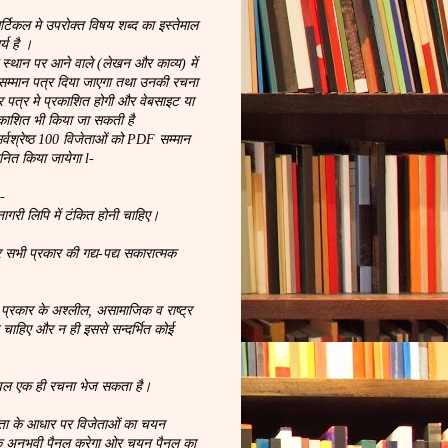
िकल मे उपरोक्त विषय शब्द का इस्तेमाल
्य है ।
्थान पर आने वाले (लेखन और काव्य) में
म्मान पत्र दिया जाएगा तथा उनकी रचना
चार पत्र मे प्रकाशित होगी और वेबसाइट या
रकाशित भी किया जा सकती है
सर्वश्रेष्ठ 100 विजेताओं को PDF सम्मान
ानित किया जायेगा l-
:-
गरी लिपि में टंकित होनी चाहिए।
 सभी प्रकार की गद्य-पद्य सकारात्मक
 प्रकार के अश्लील, असामाजिक व राष्ट्र
े चाहिए और न ही इससे सन्दर्भित कोई
वल एक ही रचना भेज सकता है।
टता के आधार पर विजेताओं का चयन
क अनुभवी पैनल करेगा ओर चयन पैनल का