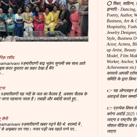
⭕ शिक्षा, साहित्य, 
इत्यादि - Dancing
Poetry, Author, W
Business, Art & C
Hospitality, Fash
Jewelry Designer
Style, Business O
Actor, Actress, B
up Artist, Beaut
Model, Film Make
रिक़ रशीद
Worker, Anchor, You
marivani #हमारीवाणी बाढ़ भूकंप सुनामी सब साथ आते
Achievement etc) 
 पे इस कदर कुदरत का कहर देखा है मैंने
...
करवाये आपकी प्रोफ
समिति के द्वारा किया
टना
👉 यह ऑनलाइन ही होग
#हमारीवाणी यह नदी के जल का फैलाव है, अक्सर सैलाब के
अवार्ड्स देकर सम्मा
से जाना पहचाना जाता है। तबाही और बर्बादी करते हुए...
👉 प्रत्येक विषय म
करेगा अवॉर्ड 2025 
 सैनी
जाएगा व राष्ट्रीय हि
amarivani #हमारीवाणी खबर पढ़ने बैठे थे बरामदे में ,
सोशल मीडिया ओर ऑन
दों से अख़बार तर गया। नजर पड़ी जब पहले पन्ने पर...
जाएगा