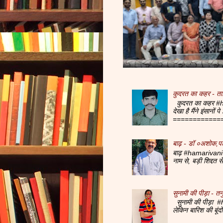
कुदरत का कहर - ता
कुदरत का कहर #ha
देखा है मैंने इंसानों
=============
बाढ़ - डॉ ०अशोक,प
बाढ़ #hamarivani 
नाम से, बड़ी शिद्दत 
सुनामी की पीड़ा - तनु
सुनामी की पीड़ा #h
लेकिन बारिश की बूं