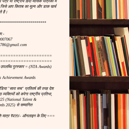
र पत्र या राष्ट्रीय हिंदी मासिक पत्रिका मे
 जिसे आप किताब का मूल्य और डाक खर्च
े है।
***********************
म:-
90007067
ach786@gmail.com
====================
====================
ा उपलब्धि पुरस्कार = (NTA Awards)
& Achievement Awards
मीडिया "सारा सच" प्रतिवर्ष की तरह देश
 व्यक्तियों को करेगा राष्ट्रीय प्रतिभा,
2025 (National Talent &
ds 2025) से सम्मानित
शि मात्र ₹499/- ऑनलाइन के लिए ===