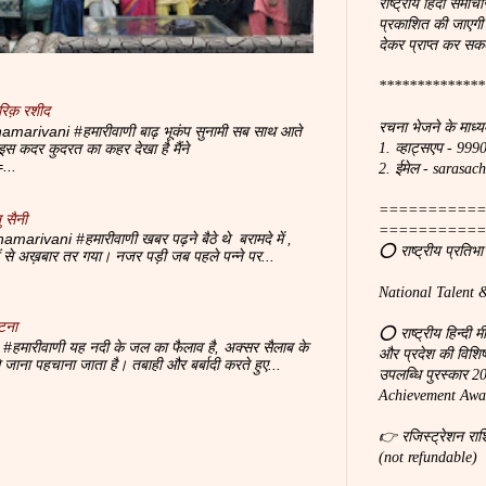
राष्ट्रीय हिंदी समाचा
प्रकाशित की जाएगी
देकर प्राप्त कर सकत
**************
रिक़ रशीद
रचना भेजने के माध्य
marivani #हमारीवाणी बाढ़ भूकंप सुनामी सब साथ आते
 पे इस कदर कुदरत का कहर देखा है मैंने
1. व्हाट्सएप - 99
...
2. ईमेल - saras
===========
 सैनी
===========
amarivani #हमारीवाणी खबर पढ़ने बैठे थे बरामदे में ,
⭕ राष्ट्रीय प्रतिभ
दों से अख़बार तर गया। नजर पड़ी जब पहले पन्ने पर...
National Talent 
टना
⭕ राष्ट्रीय हिन्दी 
#हमारीवाणी यह नदी के जल का फैलाव है, अक्सर सैलाब के
और प्रदेश की विशिष्ठ
से जाना पहचाना जाता है। तबाही और बर्बादी करते हुए...
उपलब्धि पुरस्कार 
Achievement Awar
👉 रजिस्ट्रेशन रा
(not refundable)