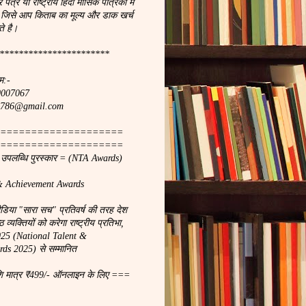
र पत्र या राष्ट्रीय हिंदी मासिक पत्रिका मे
 जिसे आप किताब का मूल्य और डाक खर्च
े है।
***********************
म:-
90007067
ach786@gmail.com
====================
====================
ा उपलब्धि पुरस्कार = (NTA Awards)
& Achievement Awards
मीडिया "सारा सच" प्रतिवर्ष की तरह देश
 व्यक्तियों को करेगा राष्ट्रीय प्रतिभा,
2025 (National Talent &
ds 2025) से सम्मानित
शि मात्र ₹499/- ऑनलाइन के लिए ===