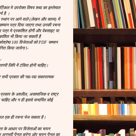
िकल मे उपरोक्त विषय शब्द का इस्तेमाल
्य है ।
्थान पर आने वाले (लेखन और काव्य) में
म्मान पत्र दिया जाएगा तथा उनकी रचना
चार पत्र मे प्रकाशित होगी और वेबसाइट या
रकाशित भी किया जा सकती है
सर्वश्रेष्ठ 100 विजेताओं को PDF सम्मान
ानित किया जायेगा l-
:-
गरी लिपि में टंकित होनी चाहिए।
 सभी प्रकार की गद्य-पद्य सकारात्मक
 प्रकार के अश्लील, असामाजिक व राष्ट्र
े चाहिए और न ही इससे सन्दर्भित कोई
वल एक ही रचना भेज सकता है।
टता के आधार पर विजेताओं का चयन
क अनुभवी पैनल करेगा ओर चयन पैनल का