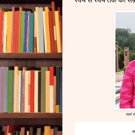
स्वयं 
क्