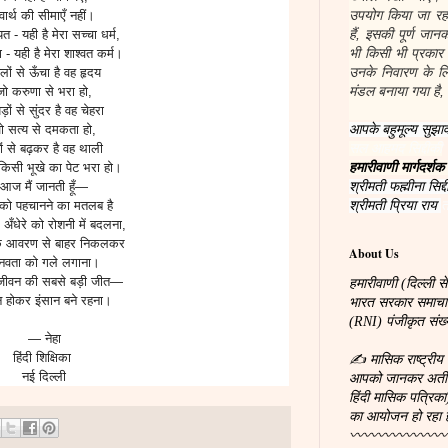
उपयोग किया जा रहा
्वार्थ की सीमाएँ नहीं।
हैं, इसकी पूर्ण जा
त - यही है मेरा सच्चा धर्म,
भी किसी भी प्रकार
ा - यही है मेरा शाश्वत कर्म।
उनके निवारण के लिए
लों से ऊँचा है वह हृदय
मंडल बनाया गया है, 
जो करुणा से भरा हो,
़ों से सुंदर है वह चेहरा
आपके बहुमूल्य सुझाव
ो सत्य से दमकता हो,
सल आहमद सिद्दीकी
ों से बढ़कर है वह थाली
हमारीवाणी मार्गदर्शक
किसी भूखे का पेट भरा हो।
श्रीमती फह्मीना सिद्द
आज मैं जानती हूँ—
श्रीमती प्रिया राय
त
ं को पहचानने का मतलब है
 अँधेरे को रोशनी में बदलना,
थ के आवरण से बाहर निकलकर
About Us
नवता को गले लगाना।
 जीवन की सबसे बड़ी जीत—
हमारीवाणी (दिल्ली से
न होकर इंसान बने रहना।
भारत सरकार समाचारपत
(RNI) पंजीकृत सं
— नेहा
हिंदी शिक्षिका
✍ मासिक राष्ट्रीय 
नई दिल्ली
आपको जानकर अतीव प्
हिंदी मासिक पत्रिका
का आयोजन हो रहा 
〰〰〰〰〰〰〰