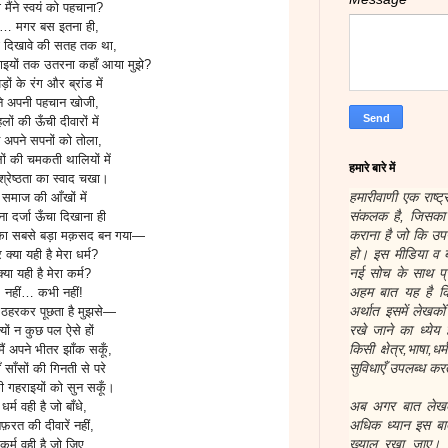
ा मैंने स्वयं को पहचाना?
ाँ… मगर बस इतना ही,
 दिखावे की सतह तक था,
ाइयों तक उतरना कहाँ आया मुझे?
़ों के रंग और ब्रांड में
ंने अपनी पहचान खोजी,
लों की ऊँची दीवारों में
ने अपने सपनों को तोला,
ों की चमकती थालियों में
हमारे बारे में
े श्रेष्ठता का स्वाद चखा।
हमारीवाणी एक राष्ट्
समाज की आँखों में
संकलक है, जिसका उ
ा दर्जा ऊँचा दिखाना ही
कराना है जो कि उप
का सबसे बड़ा मक़सद बन गया—
हो। इस मीडिया व ब
 क्या यही है मेरा धर्म?
नई सोच के साथ प्र
क्या यही है मेरा कर्म?
अहम बात यह है कि
नहीं… कभी नहीं!
अर्थात इसमें लेखक
ठहरकर पूछता है मुझसे—
रखे जाने का ध्येय 
्यों न कुछ पल ऐसे हों
किसी क्षेत्र,भाषा,ध
मैं अपने भीतर झाँक सकूँ,
सुविधाएँ उपलब्ध करत
ँ साँसों की गिनती से परे
 गहराइयों को सुन सकूँ।
अब अगर बात लेखकों
धर्म वही है जो बाँधे,
अधिक ध्यान इस बात
फ़रत की दीवारें नहीं,
ख्याल रखा जाए। हम
कर्म वही है जो जिए,