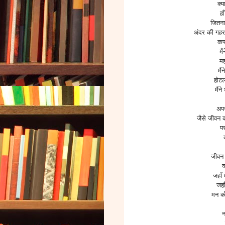
क्य
ह
जितना
अंदर की गहर
कपड
मै
मह
मैं
होटल
मैंन
अपन
जैसे जीवन 
पर
जीवन 
क
जहाँ 
जहा
मन की
न