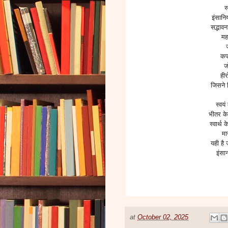
स
इंसानिय
सद्भावन
मह
कपड
ज
हीर
जिसने 
स्वय
भीतर के
स्वार्
मा
यही है
इंसा
at
October 02, 2025