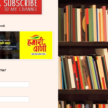
book
07067