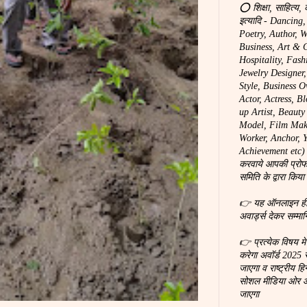
⭕ शिक्षा, साहित्य, 
इत्यादि - Dancing
Poetry, Author, W
Business, Art & C
Hospitality, Fash
Jewelry Designer
Style, Business O
Actor, Actress, B
up Artist, Beaut
Model, Film Make
Worker, Anchor, You
Achievement etc) 
करवाये आपकी प्रोफ
समिति के द्वारा किया
👉 यह ऑनलाइन ही होग
अवार्ड्स देकर सम्मा
👉 प्रत्येक विषय म
करेगा अवॉर्ड 2025 
जाएगा व राष्ट्रीय हि
सोशल मीडिया ओर ऑन
जाएगा