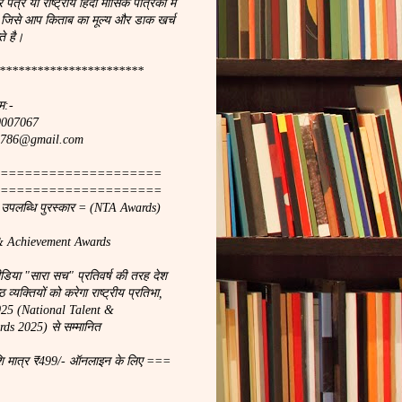
र पत्र या राष्ट्रीय हिंदी मासिक पत्रिका मे
 जिसे आप किताब का मूल्य और डाक खर्च
े है।
***********************
म:-
90007067
ach786@gmail.com
====================
====================
ा उपलब्धि पुरस्कार = (NTA Awards)
& Achievement Awards
मीडिया "सारा सच" प्रतिवर्ष की तरह देश
 व्यक्तियों को करेगा राष्ट्रीय प्रतिभा,
2025 (National Talent &
ds 2025) से सम्मानित
शि मात्र ₹499/- ऑनलाइन के लिए ===