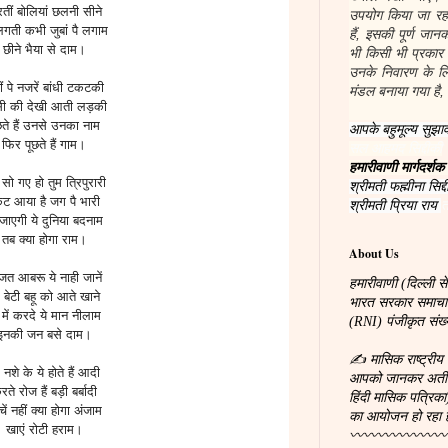
तीं बोलियां छलनी सीने
उपयोग किया जा रहा
लगती कभी जुबां पै लगाम
हैं, इसकी पूर्ण जा
छीने भैया से दाम।
भी किसी भी प्रकार
उनके निवारण के लिए
ं पे नजरें बांधी टकटकी
मंडल बनाया गया है, 
ी की देखी आती लड़की
छते हैं उनसे उनका नाम
आपके बहुमूल्य सुझाव
फिर पूछते हैं गाम।
सल आहमद सिद्दीकी
हमारीवाणी मार्गदर्शक
 सो गए हो तुम त्रिपुरारी
श्रीमती फह्मीना सिद्द
कट आया है जग पै भारी
श्रीमती प्रिया राय
त
 जाएगी ये दुनिया बदनाम
तब क्या होगा राम।
About Us
्जत आबरू ये नाही जानें
हमारीवाणी (दिल्ली से
 बेटी बहू को आते खाने
भारत सरकार समाचारपत
में करदे ये मान नीलाम
(RNI) पंजीकृत सं
इनकी जन बसे दाम।
✍ मासिक राष्ट्रीय 
 नशे के ये होते हैं आदी
आपको जानकर अतीव प्
ते रोज हैं बड़ी बर्बादी
हिंदी मासिक पत्रिका
ें नहीं क्या होगा अंजाम
का आयोजन हो रहा 
खाएं रोटी हराम।
〰〰〰〰〰〰〰