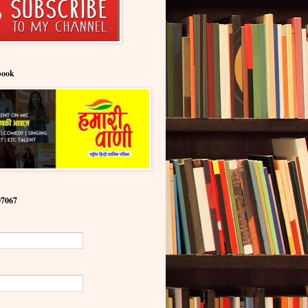
book
07067