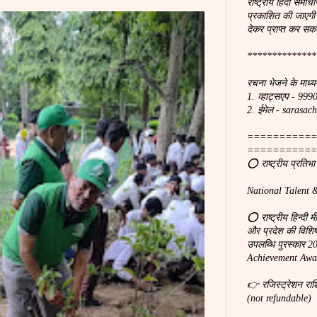
राष्ट्रीय हिंदी समाचा
प्रकाशित की जाएगी
देकर प्राप्त कर सकत
**************
रचना भेजने के माध्य
1. व्हाट्सएप - 99
2. ईमेल - saras
===========
===========
⭕ राष्ट्रीय प्रतिभ
National Talent 
⭕ राष्ट्रीय हिन्दी 
और प्रदेश की विशिष्ठ
उपलब्धि पुरस्कार 
Achievement Awar
👉 रजिस्ट्रेशन रा
(not refundable)