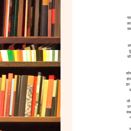
नात
आठ
सब
अप
द
सोच
सोच
हाथ
डर 
प
जो 
उन
सबक
भ