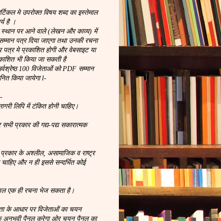
िकल मे उपरोक्त विषय शब्द का इस्तेमाल
्य है ।
्थान पर आने वाले (लेखन और काव्य) में
म्मान पत्र दिया जाएगा तथा उनकी रचना
चार पत्र मे प्रकाशित होगी और वेबसाइट या
रकाशित भी किया जा सकती है
सर्वश्रेष्ठ 100 विजेताओं को PDF सम्मान
ानित किया जायेगा l-
:-
गरी लिपि में टंकित होनी चाहिए।
 सभी प्रकार की गद्य-पद्य सकारात्मक
 प्रकार के अश्लील, असामाजिक व राष्ट्र
े चाहिए और न ही इससे सन्दर्भित कोई
वल एक ही रचना भेज सकता है।
टता के आधार पर विजेताओं का चयन
क अनुभवी पैनल करेगा ओर चयन पैनल का