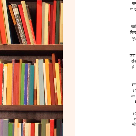
कर
ना 
कही
किस
पू
कहां
सं
हो
इज
हर
पल 
हर
कर
सोच