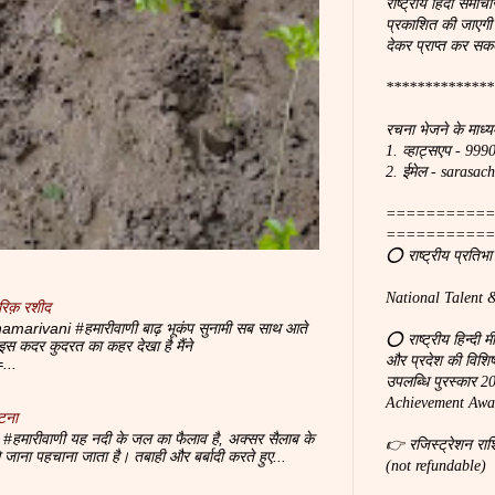
राष्ट्रीय हिंदी समाचा
प्रकाशित की जाएगी
देकर प्राप्त कर सकत
**************
रचना भेजने के माध्य
1. व्हाट्सएप - 99
2. ईमेल - saras
===========
===========
⭕ राष्ट्रीय प्रतिभ
National Talent 
रिक़ रशीद
marivani #हमारीवाणी बाढ़ भूकंप सुनामी सब साथ आते
⭕ राष्ट्रीय हिन्दी 
 पे इस कदर कुदरत का कहर देखा है मैंने
और प्रदेश की विशिष्ठ
...
उपलब्धि पुरस्कार 
Achievement Awar
टना
#हमारीवाणी यह नदी के जल का फैलाव है, अक्सर सैलाब के
👉 रजिस्ट्रेशन रा
से जाना पहचाना जाता है। तबाही और बर्बादी करते हुए...
(not refundable)