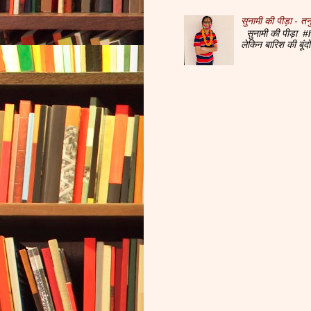
सुनामी की पीड़ा - तनु
सुनामी की पीड़ा #h
लेकिन बारिश की बूं