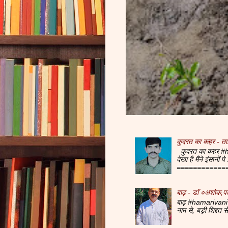
कुदरत का कहर - ता
कुदरत का कहर #ha
देखा है मैंने इंसानों
=============
बाढ़ - डॉ ०अशोक,प
बाढ़ #hamarivani 
नाम से, बड़ी शिद्दत 