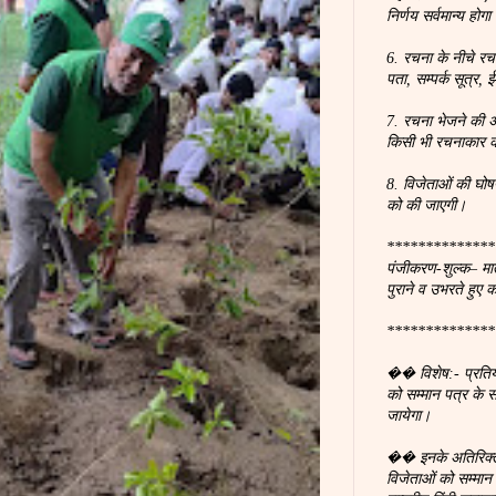
निर्णय सर्वमान्य होगा
6. रचना के नीचे रच
पता, सम्पर्क सूत्र
7. रचना भेजने की अ
किसी भी रचनाकार क
8. विजेताओं की घोष
को की जाएगी।
**************
पंजीकरण-शुल्क– मात
पुराने व उभरते हुए 
**************
�� विशेष:- प्रतियोगि
को सम्मान पत्र के
जायेगा।
�� इनके अतिरिक्त 
विजेताओं को सम्मा