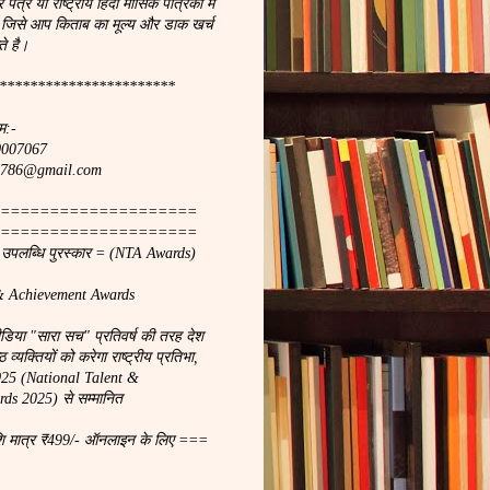
र पत्र या राष्ट्रीय हिंदी मासिक पत्रिका मे
 जिसे आप किताब का मूल्य और डाक खर्च
े है।
***********************
म:-
90007067
ach786@gmail.com
====================
====================
ा उपलब्धि पुरस्कार = (NTA Awards)
& Achievement Awards
मीडिया "सारा सच" प्रतिवर्ष की तरह देश
 व्यक्तियों को करेगा राष्ट्रीय प्रतिभा,
2025 (National Talent &
ds 2025) से सम्मानित
शि मात्र ₹499/- ऑनलाइन के लिए ===