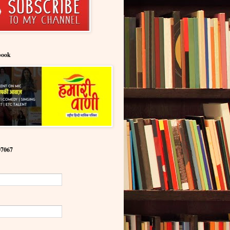
book
07067