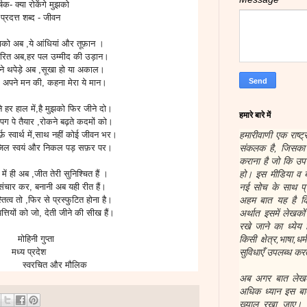
र्षक- क्या रोकेंगे मुझको
प्रदत्त शब्द - जीवन
मुझको अब ,ये आंधियां और तूफ़ान ।
ंकुरित अब,हर पल उम्मीद की उड़ान।
े थपेड़े अब ,सूखा हो या अकाल।
अपने मन की, कहना मेरा ये मान।
ंने हर हाल में,है मुझको फिर जीने दो।
हमारे बारे में
 पग पे तैयार ,रोकने बढ़ते कदमों को।
हमारीवाणी एक राष्ट्
फ़ स्वार्थ में,साथ नहीं कोई जीवन भर।
संकलक है, जिसका उ
ंजिल स्वयं और निकल पड़ सफ़र पर।
कराना है जो कि उप
हो। इस मीडिया व ब
ं में ही अब ,जीत तेरी सुनिश्चित हैं ।
नई सोच के साथ प्र
ंचार कर, बनानी अब यही रीत हैं।
अहम बात यह है कि
ित्व तो ,फिर से प्रस्फुटित होना है।
अर्थात इसमें लेखक
त्तियों को जो, देती जीने की सीख हैं।
रखे जाने का ध्येय 
किसी क्षेत्र,भाषा,ध
मोहिनी गुप्ता
सुविधाएँ उपलब्ध करत
मध्य प्रदेश
रचित और मौलिक
अब अगर बात लेखकों
अधिक ध्यान इस बात
ख्याल रखा जाए। हम