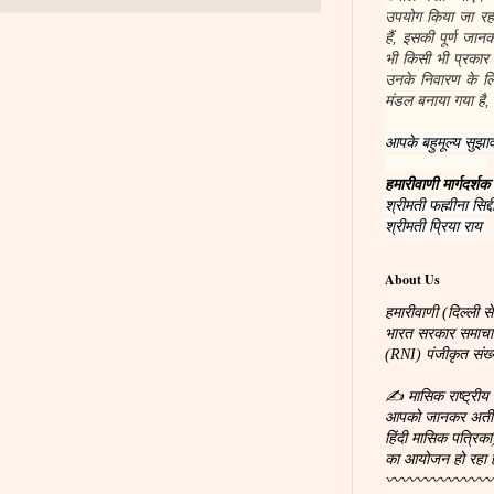
उपयोग किया जा रहा
हैं, इसकी पूर्ण जा
भी किसी भी प्रकार
उनके निवारण के लिए
मंडल बनाया गया है, 
आपके बहुमूल्य सुझाव
सल आहमद सिद्दीकी
हमारीवाणी मार्गदर्शक
श्रीमती फह्मीना सिद्द
श्रीमती प्रिया राय
त
About Us
हमारीवाणी (दिल्ली से
भारत सरकार समाचारपत
(RNI) पंजीकृत सं
✍ मासिक राष्ट्रीय 
आपको जानकर अतीव प्
हिंदी मासिक पत्रिका
का आयोजन हो रहा 
〰〰〰〰〰〰〰