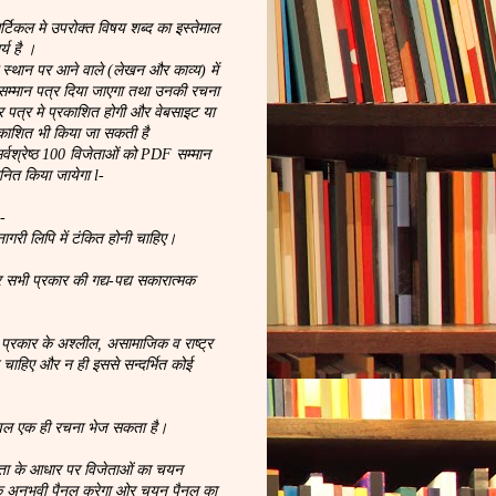
िकल मे उपरोक्त विषय शब्द का इस्तेमाल
्य है ।
्थान पर आने वाले (लेखन और काव्य) में
म्मान पत्र दिया जाएगा तथा उनकी रचना
चार पत्र मे प्रकाशित होगी और वेबसाइट या
रकाशित भी किया जा सकती है
सर्वश्रेष्ठ 100 विजेताओं को PDF सम्मान
ानित किया जायेगा l-
:-
गरी लिपि में टंकित होनी चाहिए।
 सभी प्रकार की गद्य-पद्य सकारात्मक
 प्रकार के अश्लील, असामाजिक व राष्ट्र
े चाहिए और न ही इससे सन्दर्भित कोई
वल एक ही रचना भेज सकता है।
टता के आधार पर विजेताओं का चयन
क अनुभवी पैनल करेगा ओर चयन पैनल का