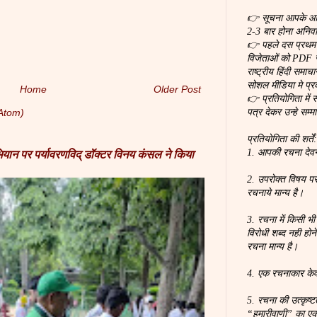
👉 सूचना आपके आर्ट
2-3 बार होना अनिवार
👉 पहले दस प्रथम स
विजेताओं को PDF स
राष्ट्रीय हिंदी समा
सोशल मीडिया मे प्
Home
Older Post
👉 प्रतियोगिता में 
Atom)
पत्र देकर उन्हे सम्म
प्रतियोगिता की शर्तें
1. आपकी रचना देवना
अभियान पर पर्यावरणविद् डॉक्टर विनय कंसल ने किया
2. उपरोक्त विषय पर
रचनाये मान्य है।
3. रचना में किसी भी
विरोधी शब्द नही होन
रचना मान्य है।
4. एक रचनाकार के
5. रचना की उत्कृष्
“हमारीवाणी” का ए