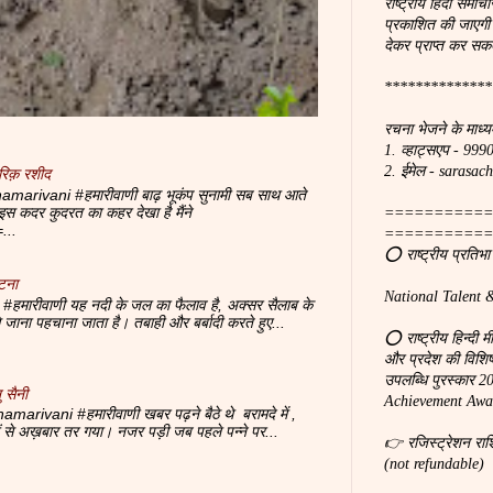
राष्ट्रीय हिंदी समाचा
प्रकाशित की जाएगी
देकर प्राप्त कर सकत
**************
रचना भेजने के माध्य
1. व्हाट्सएप - 99
2. ईमेल - saras
रिक़ रशीद
marivani #हमारीवाणी बाढ़ भूकंप सुनामी सब साथ आते
 पे इस कदर कुदरत का कहर देखा है मैंने
===========
...
===========
⭕ राष्ट्रीय प्रतिभ
टना
National Talent 
#हमारीवाणी यह नदी के जल का फैलाव है, अक्सर सैलाब के
से जाना पहचाना जाता है। तबाही और बर्बादी करते हुए...
⭕ राष्ट्रीय हिन्दी 
और प्रदेश की विशिष्ठ
उपलब्धि पुरस्कार 
 सैनी
Achievement Awar
amarivani #हमारीवाणी खबर पढ़ने बैठे थे बरामदे में ,
दों से अख़बार तर गया। नजर पड़ी जब पहले पन्ने पर...
👉 रजिस्ट्रेशन रा
(not refundable)