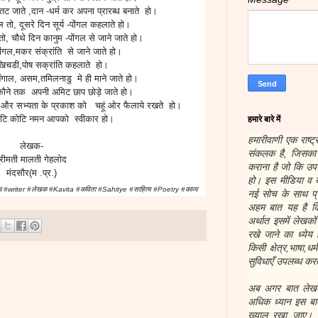
ातट जाते ,दान -धर्म कर अपना प्रारब्ध बनाते हो।
ल तो, दूसरे दिन सूर्य -पोंगल कहलाते हो।
तो, चौथे दिन कानुम -पोंगल से जाने जाते हो।
ंगल,मकर संक्रांति से जाने जाते हो।
,खिचडी,पोष सक्रांति कहलाते हो।
,बंगाल, असम,तमिलनाडु मे ही माने जाते हो।
 कौने तक अपनी अमिट छाप छोड़े जाते हो।
्कृति और सभ्यता के प्रकाश को चहूं ओर फैलाये रखते हो।
हमारे बारे में
कोटि कोटि नमन आपको स्वीकार हो।
हमारीवाणी एक राष्ट्
लेखक-
संकलक है, जिसका उ
्रीमती मालती गेहलोद
कराना है जो कि उप
मंदसौर(म .प्र.)
हो। इस मीडिया व ब
#writer #लेखक #Kavita #कविता #Sahitye #साहित्य #Poetry #काव्य
नई सोच के साथ प्र
अहम बात यह है कि
अर्थात इसमें लेखक
रखे जाने का ध्येय 
किसी क्षेत्र,भाषा,ध
सुविधाएँ उपलब्ध करत
अब अगर बात लेखकों
अधिक ध्यान इस बात
ख्याल रखा जाए। हम