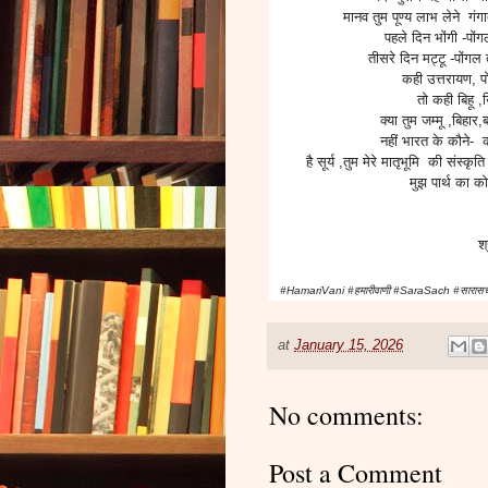
मानव तुम पूण्य लाभ लेने गंग
पहले दिन भोंगी -पोंग
तीसरे दिन मट्टू -पोंगल 
कही उत्तरायण, पो
तो कही बिहू 
क्या तुम जम्मू ,बिहार
नहीं भारत के कौने-
है सूर्य ,तुम मेरे मातृभूमि की संस
मुझ पार्थ का 
श
#HamariVani #हमारीवाणी #SaraSach #सारासच 
at
January 15, 2026
No comments:
Post a Comment