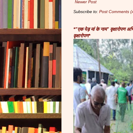
Newer Post
Subscribe to:
Post Comments (
*"एक पेड़ मां के नाम" वृक्षारोपण 
वृक्षारोपण*