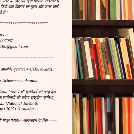
र पत्र या राष्ट्रीय हिंदी मासिक पत्रिका मे
 जिसे आप किताब का मूल्य और डाक खर्च
े है।
***********************
म:-
90007067
ach786@gmail.com
====================
====================
ा उपलब्धि पुरस्कार = (NTA Awards)
& Achievement Awards
मीडिया "सारा सच" प्रतिवर्ष की तरह देश
 व्यक्तियों को करेगा राष्ट्रीय प्रतिभा,
2025 (National Talent &
ds 2025) से सम्मानित
शि मात्र ₹499/- ऑनलाइन के लिए ===