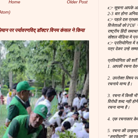
Home
Older Post
👉 सूचना आपके आर्ट
Atom)
2-3 बार होना अनिवार
👉 पहले दस प्रथम स
विजेताओं को PDF स
अभियान पर पर्यावरणविद् डॉक्टर विनय कंसल ने किया
राष्ट्रीय हिंदी समा
सोशल मीडिया मे प्
👉 प्रतियोगिता में 
पत्र देकर उन्हे सम्म
प्रतियोगिता की शर्तें
1. आपकी रचना देवना
2. उपरोक्त विषय पर
रचनाये मान्य है।
3. रचना में किसी भी
विरोधी शब्द नही होन
रचना मान्य है।
4. एक रचनाकार के
5. रचना की उत्कृष्
“हमारीवाणी” का ए