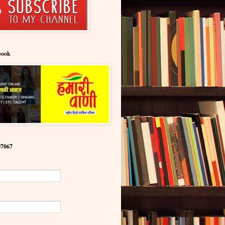
book
07067