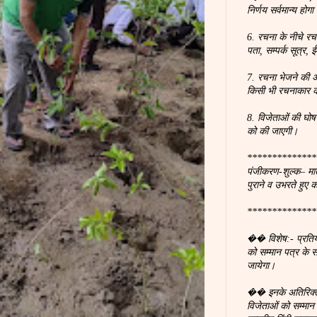
निर्णय सर्वमान्य होगा
6. रचना के नीचे रच
पता, सम्पर्क सूत्र
7. रचना भेजने की अ
किसी भी रचनाकार क
8. विजेताओं की घोष
को की जाएगी।
**************
पंजीकरण-शुल्क– मात
पुराने व उभरते हुए 
**************
�� विशेष:- प्रतियोगि
को सम्मान पत्र के
जायेगा।
�� इनके अतिरिक्त 
विजेताओं को सम्मा