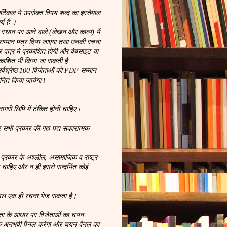
िकल मे उपरोक्त विषय शब्द का इस्तेमाल
्य है ।
्थान पर आने वाले (लेखन और काव्य) में
म्मान पत्र दिया जाएगा तथा उनकी रचना
चार पत्र मे प्रकाशित होगी और वेबसाइट या
रकाशित भी किया जा सकती है
सर्वश्रेष्ठ 100 विजेताओं को PDF सम्मान
ानित किया जायेगा l-
:-
गरी लिपि में टंकित होनी चाहिए।
 सभी प्रकार की गद्य-पद्य सकारात्मक
 प्रकार के अश्लील, असामाजिक व राष्ट्र
े चाहिए और न ही इससे सन्दर्भित कोई
वल एक ही रचना भेज सकता है।
टता के आधार पर विजेताओं का चयन
क अनुभवी पैनल करेगा ओर चयन पैनल का