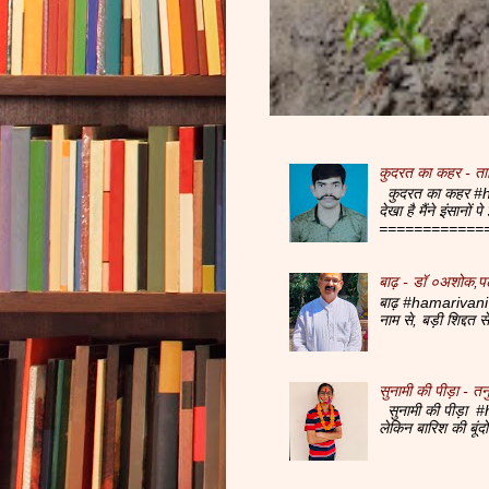
कुदरत का कहर - ता
कुदरत का कहर #ha
देखा है मैंने इंसानों
=============
बाढ़ - डॉ ०अशोक,प
बाढ़ #hamarivani 
नाम से, बड़ी शिद्दत 
सुनामी की पीड़ा - तनु
सुनामी की पीड़ा #h
लेकिन बारिश की बूं