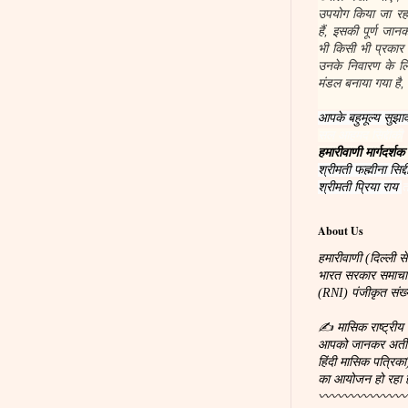
उपयोग किया जा रहा
हैं, इसकी पूर्ण जा
भी किसी भी प्रकार
उनके निवारण के लिए
मंडल बनाया गया है, 
आपके बहुमूल्य सुझाव
सल आहमद सिद्दीकी
हमारीवाणी मार्गदर्शक
श्रीमती फह्मीना सिद्द
श्रीमती प्रिया राय
त
About Us
हमारीवाणी (दिल्ली से
भारत सरकार समाचारपत
(RNI) पंजीकृत सं
✍ मासिक राष्ट्रीय 
आपको जानकर अतीव प्
हिंदी मासिक पत्रिका
का आयोजन हो रहा 
〰〰〰〰〰〰〰