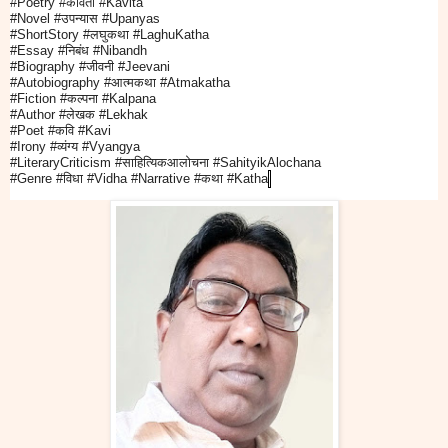
#Poetry
#
कविता
#Kavita
#Novel
#
उपन्यास
#Upanyas
#ShortStory
#
लघुकथा
#LaghuKatha
#Essay
#
निबंध
#Nibandh
#Biography
#
जीवनी
#Jeevani
#Autobiography
#
आत्मकथा
#Atmakatha
#Fiction
#
कल्पना
#Kalpana
#Author #
लेखक
#Lekhak
#Poet #
कवि
#Kavi
#Irony #
व्यंग्य
#Vyangya
#LiteraryCriticism #
साहित्यिकआलोचना
#SahityikAlochana
#Genre #
विधा
#Vidha #Narrative #
कथा
#Katha