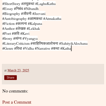
#ShortStory
#
लघुकथा
#LaghuKatha
#Essay
#
निबंध
#Nibandh
#Biography
#
जीवनी
#Jeevani
#Autobiography
#
आत्मकथा
#Atmakatha
#Fiction
#
कल्पना
#Kalpana
#Author #
लेखक
#Lekhak
#Poet #
कवि
#Kavi
#Irony #
व्यंग्य
#Vyangya
#LiteraryCriticism #
साहित्यिकआलोचना
#SahityikAlochana
#Genre #
विधा
#Vidha #Narrative #
कथा
#Katha
at
March 23, 2025
Share
No comments:
Post a Comment