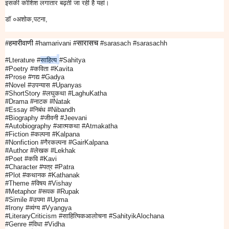
इसकी कोशिश लगातार बढ़ती जा रही है यहां।
डॉ ०अशोक,पटना,
सारासच
#हमारीवाणी
#hamarivani #
#sarasach #sarasachh
#Lterature
#
साहित्य
#Sahitya
#Poetry
#
कविता
#Kavita
#Prose
#
गद्य
#Gadya
#Novel
#
उपन्यास
#Upanyas
#ShortStory
#
लघुकथा
#LaghuKatha
#Drama
#
नाटक
#Natak
#Essay
#
निबंध
#Nibandh
#Biography
#
जीवनी
#Jeevani
#Autobiography
#
आत्मकथा
#Atmakatha
#Fiction
#
कल्पना
#Kalpana
#Nonfiction #
गैरकल्पना
#GairKalpana
#Author #
लेखक
#Lekhak
#Poet #
कवि
#Kavi
#Character #
पत्र
#Patra
#Plot #
कथानक
#Kathanak
#Theme #
विषय
#Vishay
#Metaphor #
रूपक
#Rupak
#Simile #
उपमा
#Upma
#Irony #
व्यंग्य
#Vyangya
#LiteraryCriticism #
साहित्यिकआलोचना
#SahityikAlochana
#Genre #
विधा
#Vidha