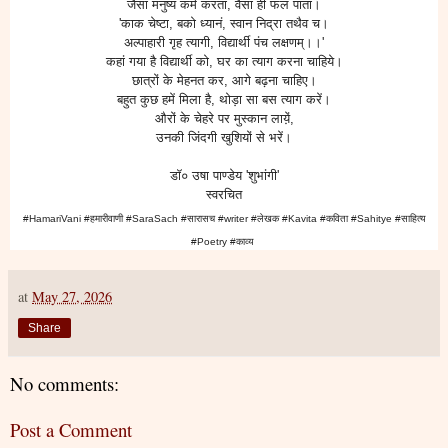
जैसा मनुष्य कर्म करता, वैसा ही फल पाता।
'काक चेष्टा, बको ध्यानं, स्वान निद्रा तथैव च।
अल्पाहारी गृह त्यागी, विद्यार्थी पंच लक्षणम्।।'
कहां गया है विद्यार्थी को, घर का त्याग करना चाहिये।
छात्रों‌ के मेहनत कर, आगे बढ़ना चाहिए।
बहुत कुछ हमें मिला है, थोड़ा सा बस त्याग करें।
औरों के चेहरे पर मुस्कान लाये़ं,
उनकी जिंदगी खुशियों से भरें।
डॉ० उषा पाण्डेय 'शुभांगी'
स्वरचित
#HamariVani #हमारीवाणी #SaraSach #सारासच #writer #लेखक #Kavita #कविता #Sahitye #साहित्य
#Poetry #काव्य
at
May 27, 2026
Share
No comments:
Post a Comment