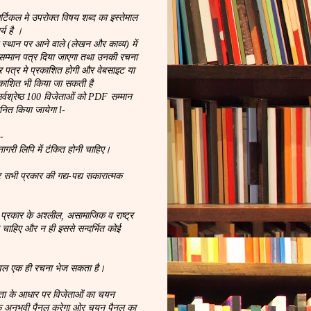
िकल मे उपरोक्त विषय शब्द का इस्तेमाल
्य है ।
्थान पर आने वाले (लेखन और काव्य) में
म्मान पत्र दिया जाएगा तथा उनकी रचना
चार पत्र मे प्रकाशित होगी और वेबसाइट या
रकाशित भी किया जा सकती है
सर्वश्रेष्ठ 100 विजेताओं को PDF सम्मान
ानित किया जायेगा l-
:-
गरी लिपि में टंकित होनी चाहिए।
 सभी प्रकार की गद्य-पद्य सकारात्मक
 प्रकार के अश्लील, असामाजिक व राष्ट्र
े चाहिए और न ही इससे सन्दर्भित कोई
वल एक ही रचना भेज सकता है।
टता के आधार पर विजेताओं का चयन
क अनुभवी पैनल करेगा ओर चयन पैनल का