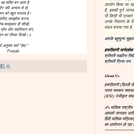
 वह शक्ति बन जाता है,
उपयोग किया जा रहा
र यदि अन्याय से हो,
हैं, इसकी पूर्ण जा
मन को बहुत रुलाता है।
भी किसी भी प्रकार
सलिए समझौता करना,
उनके निवारण के लिए
ोच-समझकर ही सीखो,
मंडल बनाया गया है, 
 प्रेम और स्वाभिमान संग,
वन का दीपक लिखो।॥
आपके बहुमूल्य सुझाव
सल आहमद सिद्दीकी
ॉ अनुपमा वर्मा "हेमा "
हमारीवाणी मार्गदर्शक
Punjab
श्रीमती फह्मीना सिद्द
श्रीमती प्रिया राय
त
About Us
हमारीवाणी (दिल्ली से
भारत सरकार समाचारपत
(RNI) पंजीकृत सं
✍ मासिक राष्ट्रीय 
आपको जानकर अतीव प्
हिंदी मासिक पत्रिका
का आयोजन हो रहा 
〰〰〰〰〰〰〰