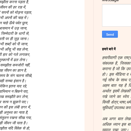
झौता करना पड़ता है,
जीवन की हर राह में,
सपनों को मोड़ना पड़ता,
भी अपनों की चाह में।
 चाहे ऊँचे पर्वत छूना,
समान में उड़ जाना,
 जिम्मेदारी के धागों से,
ती पर ही जुड़ जाना।
भी शब्दों को पी जाना,
हमारे बारे में
भी आँसू भी सह लेना,
ी हार को गले लगाकर,
हमारीवाणी एक राष्ट्
ुस्कानों में ढल लेना।
संकलक है, जिसका उ
 समझौता कमजोरी नहीं,
कराना है जो कि उप
यह जीवन का ज्ञान है,
हो। इस मीडिया व ब
मय के संग चलना सीखे,
नई सोच के साथ प्र
वही सच्चा इंसान है।
अहम बात यह है कि
लेकिन इतना याद रहे,
अर्थात इसमें लेखक
्वाभिमान न बिकने पाए,
रखे जाने का ध्येय 
ाख समझौते कर लेना,
र सत्य न झुकने पाए।
किसी क्षेत्र,भाषा,ध
न की इस लंबी डगर में,
सुविधाएँ उपलब्ध करत
ही अनुभव का नाता है,
संतुलन रखना सीख गया,
अब अगर बात लेखकों
ही जीवन जी पाता है।
अधिक ध्यान इस बात
झौता यदि विवेक से हो,
ख्याल रखा जाए। हम