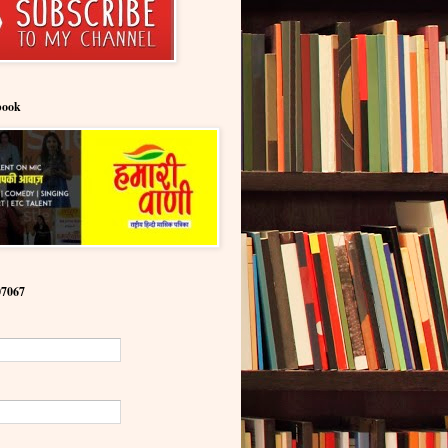
book
07067