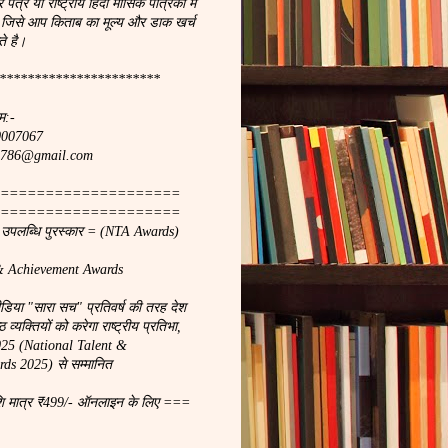
र पत्र या राष्ट्रीय हिंदी मासिक पत्रिका मे
 जिसे आप किताब का मूल्य और डाक खर्च
े है।
***********************
म:-
90007067
ach786@gmail.com
====================
====================
ा उपलब्धि पुरस्कार = (NTA Awards)
& Achievement Awards
मीडिया "सारा सच" प्रतिवर्ष की तरह देश
 व्यक्तियों को करेगा राष्ट्रीय प्रतिभा,
2025 (National Talent &
ds 2025) से सम्मानित
शि मात्र ₹499/- ऑनलाइन के लिए ===