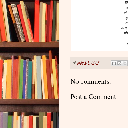
तो
औ
तो 
इ
स
सत्य,
जी
ड
at
July 01, 2026
No comments:
Post a Comment