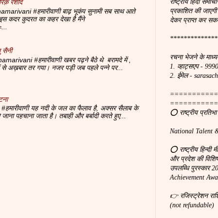
राष्ट्रीय हिंदी समाचा
रिक़ रशीद
प्रकाशित की जाएगी
marivani #हमारीवाणी बाढ़ भूकंप सुनामी सब साथ आते
 पे इस कदर कुदरत का कहर देखा है मैंने
देकर प्राप्त कर सकत
...
**************
 सैनी
रचना भेजने के माध्य
amarivani #हमारीवाणी खबर पढ़ने बैठे थे बरामदे में ,
1. व्हाट्सएप - 99
दों से अख़बार तर गया। नजर पड़ी जब पहले पन्ने पर...
2. ईमेल - saras
===========
टना
===========
#हमारीवाणी यह नदी के जल का फैलाव है, अक्सर सैलाब के
⭕ राष्ट्रीय प्रतिभ
से जाना पहचाना जाता है। तबाही और बर्बादी करते हुए...
National Talent 
⭕ राष्ट्रीय हिन्दी 
और प्रदेश की विशिष्ठ
उपलब्धि पुरस्कार 
Achievement Awar
👉 रजिस्ट्रेशन रा
(not refundable)