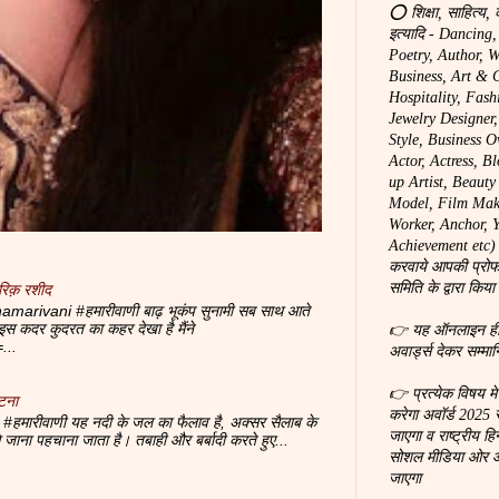
⭕ शिक्षा, साहित्य, 
इत्यादि - Dancing
Poetry, Author, W
Business, Art & C
Hospitality, Fash
Jewelry Designer
Style, Business O
Actor, Actress, B
up Artist, Beaut
Model, Film Make
Worker, Anchor, You
Achievement etc) 
करवाये आपकी प्रोफ
समिति के द्वारा किया
रिक़ रशीद
marivani #हमारीवाणी बाढ़ भूकंप सुनामी सब साथ आते
 पे इस कदर कुदरत का कहर देखा है मैंने
👉 यह ऑनलाइन ही होग
...
अवार्ड्स देकर सम्मा
👉 प्रत्येक विषय म
टना
करेगा अवॉर्ड 2025 
#हमारीवाणी यह नदी के जल का फैलाव है, अक्सर सैलाब के
जाएगा व राष्ट्रीय हि
से जाना पहचाना जाता है। तबाही और बर्बादी करते हुए...
सोशल मीडिया ओर ऑन
जाएगा