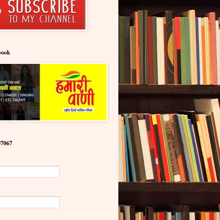
book
07067