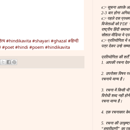
,
,
👉 सूचना आपके आर्ट
2-3 बार होना अनिवार
👉 पहले दस प्रथम स
विजेताओं को PDF स
राष्ट्रीय हिंदी समा
सोशल मीडिया मे प्
त्य
#hindikavita
#shayari
#ghazal
#हिन्दी
👉 प्रतियोगिता में 
पत्र देकर उन्हे सम्म
क
#poet
#hindi
#poem
#hindikavita
प्रतियोगिता की शर्तें
1. आपकी रचना देवना
2. उपरोक्त विषय पर
रचनाये मान्य है।
3. रचना में किसी भी
विरोधी शब्द नही होन
रचना मान्य है।
4. एक रचनाकार के
5. रचना की उत्कृष्
“हमारीवाणी” का ए