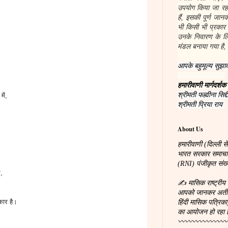
उपयोग किया जा रहा
हैं, इसकी पूर्ण जा
भी किसी भी प्रकार
उनके निवारण के लिए
मंडल बनाया गया है, 
आपके बहुमूल्य सुझाव
सल आहमद सिद्दीकी
हमारीवाणी मार्गदर्शक
श्रीमती फह्मीना सिद्द
में,
श्रीमती प्रिया राय
त
About Us
हमारीवाणी (दिल्ली से
भारत सरकार समाचारपत
(RNI) पंजीकृत सं
र,
✍ मासिक राष्ट्रीय 
आपको जानकर अतीव प्
कार है।
हिंदी मासिक पत्रिका
का आयोजन हो रहा 
〰〰〰〰〰〰〰