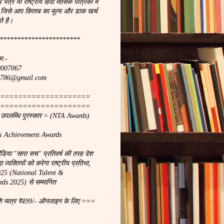
र पत्र या राष्ट्रीय हिंदी मासिक पत्रिका मे
 जिसे आप किताब का मूल्य और डाक खर्च
े है।
***********************
म:-
90007067
ach786@gmail.com
====================
====================
ा उपलब्धि पुरस्कार = (NTA Awards)
& Achievement Awards
मीडिया "सारा सच" प्रतिवर्ष की तरह देश
 व्यक्तियों को करेगा राष्ट्रीय प्रतिभा,
2025 (National Talent &
ds 2025) से सम्मानित
शि मात्र ₹499/- ऑनलाइन के लिए ===