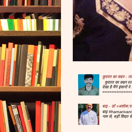
कुदरत का कहर - ता
कुदरत का कहर #ha
देखा है मैंने इंसानों
=============
बाढ़ - डॉ ०अशोक,प
बाढ़ #hamarivani 
नाम से, बड़ी शिद्दत 