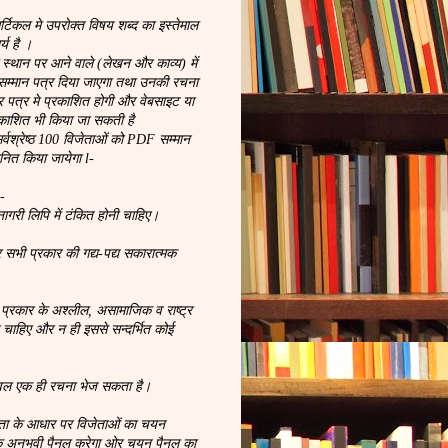
िकल मे उपरोक्त विषय शब्द का इस्तेमाल
्य है ।
्थान पर आने वाले (लेखन और काव्य) में
म्मान पत्र दिया जाएगा तथा उनकी रचना
चार पत्र मे प्रकाशित होगी और वेबसाइट या
रकाशित भी किया जा सकती है
सर्वश्रेष्ठ 100 विजेताओं को PDF सम्मान
ानित किया जायेगा l-
:-
गरी लिपि में टंकित होनी चाहिए।
 सभी प्रकार की गद्य-पद्य सकारात्मक
 प्रकार के अश्लील, असामाजिक व राष्ट्र
े चाहिए और न ही इससे सन्दर्भित कोई
वल एक ही रचना भेज सकता है।
टता के आधार पर विजेताओं का चयन
क अनुभवी पैनल करेगा ओर चयन पैनल का