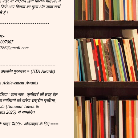
र पत्र या राष्ट्रीय हिंदी मासिक पत्रिका मे
 जिसे आप किताब का मूल्य और डाक खर्च
े है।
***********************
म:-
90007067
ach786@gmail.com
====================
====================
ा उपलब्धि पुरस्कार = (NTA Awards)
& Achievement Awards
मीडिया "सारा सच" प्रतिवर्ष की तरह देश
 व्यक्तियों को करेगा राष्ट्रीय प्रतिभा,
2025 (National Talent &
ds 2025) से सम्मानित
शि मात्र ₹499/- ऑनलाइन के लिए ===