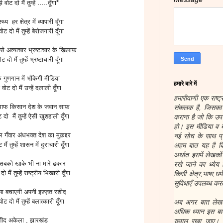
े वोट दो मैं तुम्हें …..दूँगा*
स्थ्य हर क्षेत्र में व्यापारी दूँगा
ोट दो मैं तुम्हें बेरोजगारी दूँगा
से अत्याचार भ्रष्टाचार के ख़िलाफ़
ट दो मैं तुम्हें भ्रष्टाचारी दूँगा
े गुणगान में भौंकेगी मीडिया
हमारे बारे में
 वोट दो मैं उन्हें दलाली दूँगा
हमारीवाणी एक राष्ट्
माफ किसान देश के जवान साफ़
संकलक है, जिसका उ
 दो मैं तुम्हें ऐसी खुशहाली दूँगा
कराना है जो कि उप
हो। इस मीडिया व ब
ल गँवार अंधभक्त देश का मुक़द्दर
नई सोच के साथ प्र
 मैं तुम्हें शासन में दुराचारी दूँगा
अहम बात यह है कि
अर्थात इसमें लेखक
सबको खाके भी ना मारे ढकार
रखे जाने का ध्येय 
ो मैं तुम्हें राष्ट्रीय भिखारी दूँगा
किसी क्षेत्र,भाषा,ध
सुविधाएँ उपलब्ध करत
्या बचाएगी अपनी इज़्ज़त रशीद
ोट दो मैं तुम्हें बलात्कारी दूँगा
अब अगर बात लेखकों
अधिक ध्यान इस बात
शीद अकेला , झारखंड
ख्याल रखा जाए। हम