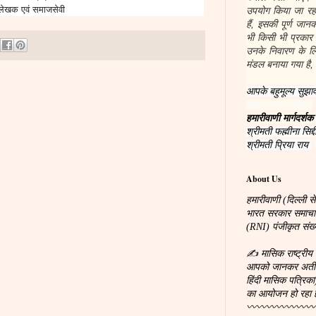
लेखक एवं समाजसेवी
उपयोग किया जा रहा
हैं, इसकी पूर्ण जा
भी किसी भी प्रकार
उनके निवारण के लिए
मंडल बनाया गया है, 
आपके बहुमूल्य सुझाव
सल आहमद सिद्दीकी
हमारीवाणी मार्गदर्शक
श्रीमती फह्मीना सिद्द
श्रीमती प्रिया राय
त
About Us
हमारीवाणी (दिल्ली से
भारत सरकार समाचारपत
(RNI) पंजीकृत सं
✍ मासिक राष्ट्रीय 
आपको जानकर अतीव प्
हिंदी मासिक पत्रिका
का आयोजन हो रहा 
〰〰〰〰〰〰〰