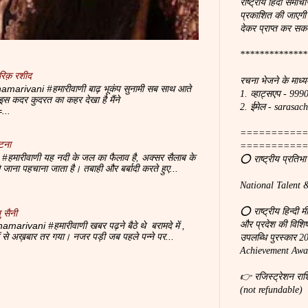
राष्ट्रीय हिंदी समाचा
प्रकाशित की जाएगी
देकर प्राप्त कर सकत
**************
रिक़ रशीद
रचना भेजने के माध्य
marivani #हमारीवाणी बाढ़ भूकंप सुनामी सब साथ आते
1. व्हाट्सएप - 99
 पे इस कदर कुदरत का कहर देखा है मैंने
2. ईमेल - saras
...
===========
टना
===========
#हमारीवाणी यह नदी के जल का फैलाव है, अक्सर सैलाब के
⭕ राष्ट्रीय प्रतिभ
से जाना पहचाना जाता है। तबाही और बर्बादी करते हुए...
National Talent 
⭕ राष्ट्रीय हिन्दी 
 सैनी
और प्रदेश की विशिष्ठ
amarivani #हमारीवाणी खबर पढ़ने बैठे थे बरामदे में ,
दों से अख़बार तर गया। नजर पड़ी जब पहले पन्ने पर...
उपलब्धि पुरस्कार 
Achievement Awar
👉 रजिस्ट्रेशन रा
(not refundable)