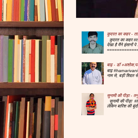
कुदरत का कहर - ता
कुदरत का कहर #ha
देखा है मैंने इंसानों
=============
बाढ़ - डॉ ०अशोक,प
बाढ़ #hamarivani 
नाम से, बड़ी शिद्दत 
सुनामी की पीड़ा - तनु
सुनामी की पीड़ा #h
लेकिन बारिश की बूं