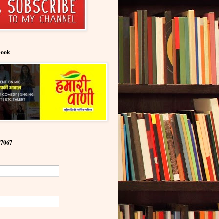
book
07067