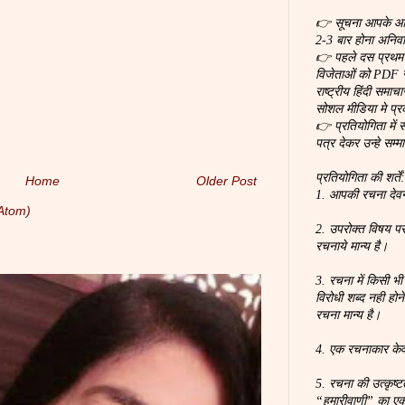
👉 सूचना आपके आर्ट
2-3 बार होना अनिवार
👉 पहले दस प्रथम स
विजेताओं को PDF स
राष्ट्रीय हिंदी समा
सोशल मीडिया मे प्
👉 प्रतियोगिता में 
पत्र देकर उन्हे सम्म
प्रतियोगिता की शर्तें
Home
Older Post
1. आपकी रचना देवना
Atom)
2. उपरोक्त विषय पर
रचनाये मान्य है।
3. रचना में किसी भी
विरोधी शब्द नही होन
रचना मान्य है।
4. एक रचनाकार के
5. रचना की उत्कृष्
“हमारीवाणी” का ए