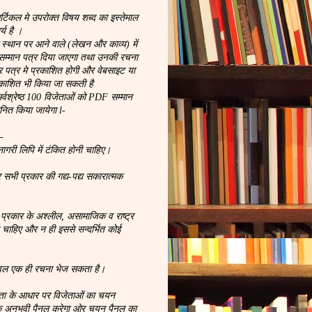
िकल मे उपरोक्त विषय शब्द का इस्तेमाल
्य है ।
्थान पर आने वाले (लेखन और काव्य) में
म्मान पत्र दिया जाएगा तथा उनकी रचना
चार पत्र मे प्रकाशित होगी और वेबसाइट या
रकाशित भी किया जा सकती है
सर्वश्रेष्ठ 100 विजेताओं को PDF सम्मान
ानित किया जायेगा l-
:-
गरी लिपि में टंकित होनी चाहिए।
 सभी प्रकार की गद्य-पद्य सकारात्मक
 प्रकार के अश्लील, असामाजिक व राष्ट्र
े चाहिए और न ही इससे सन्दर्भित कोई
वल एक ही रचना भेज सकता है।
टता के आधार पर विजेताओं का चयन
क अनुभवी पैनल करेगा ओर चयन पैनल का